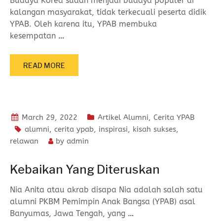
Budaya Korea sudah menjadi budaya populer di
kalangan masyarakat, tidak terkecuali peserta didik
YPAB. Oleh karena itu, YPAB membuka
kesempatan
…
READ MORE
March 29, 2022
Artikel Alumni
,
Cerita YPAB
alumni
,
cerita ypab
,
inspirasi
,
kisah sukses
,
relawan
by
admin
Kebaikan Yang Diteruskan
Nia Anita atau akrab disapa Nia adalah salah satu
alumni PKBM Pemimpin Anak Bangsa (YPAB) asal
Banyumas, Jawa Tengah, yang
…