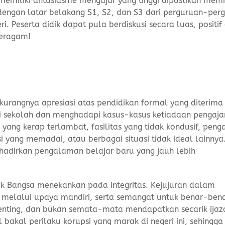
miliki antusiasme mengajar yang tinggi dipastikan memil
 dengan latar belakang S1, S2, dan S3 dari perguruan-per
i. Peserta didik dapat pula berdiskusi secara luas, positif
beragam!
kurangnya apresiasi atas pendidikan formal yang diterima
sekolah dan menghadapi kasus-kasus ketiadaan pengajar
ang kerap terlambat, fasilitas yang tidak kondusif, penga
si yang memadai, atau berbagai situasi tidak ideal lainny
dirkan pengalaman belajar baru yang jauh lebih
k Bangsa menekankan pada integritas. Kejujuran dalam
 melalui upaya mandiri, serta semangat untuk benar-ben
nting, dan bukan semata-mata mendapatkan secarik ijaz
bakal perilaku korupsi yang marak di negeri ini, sehingga