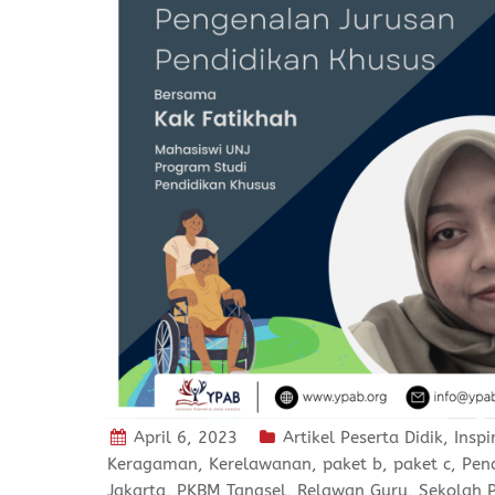
April 6, 2023
Artikel Peserta Didik
,
Inspi
Keragaman
,
Kerelawanan
,
paket b
,
paket c
,
Pend
Jakarta
,
PKBM Tangsel
,
Relawan Guru
,
Sekolah 