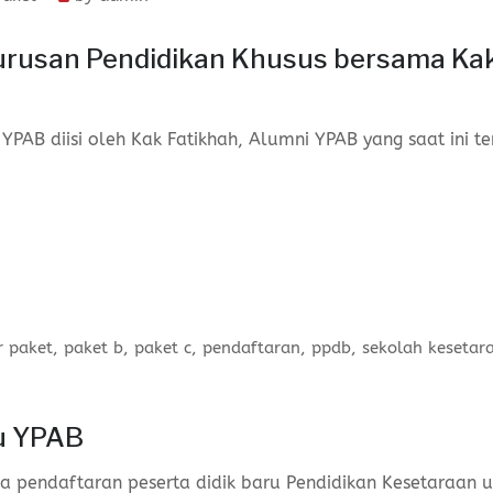
urusan Pendidikan Khusus bersama Ka
PAB diisi oleh Kak Fatikhah, Alumni YPAB yang saat ini te
r paket
,
paket b
,
paket c
,
pendaftaran
,
ppdb
,
sekolah kesetar
ru YPAB
pendaftaran peserta didik baru Pendidikan Kesetaraan u