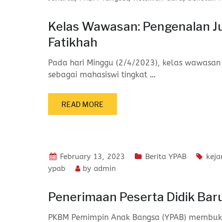
Kelas Wawasan: Pengenalan J
Fatikhah
Pada hari Minggu (2/4/2023), kelas wawasan Y
sebagai mahasiswi tingkat
…
READ MORE
February 13, 2023
Berita YPAB
keja
ypab
by
admin
Penerimaan Peserta Didik Ba
PKBM Pemimpin Anak Bangsa (YPAB) membuka 