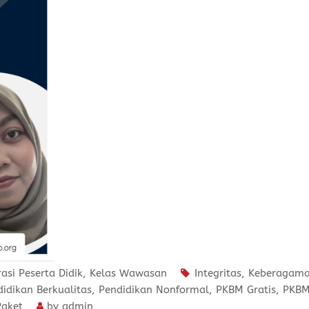
rasi Peserta Didik
,
Kelas Wawasan
Integritas
,
Keberagam
idikan Berkualitas
,
Pendidikan Nonformal
,
PKBM Gratis
,
PKB
Paket
by
admin