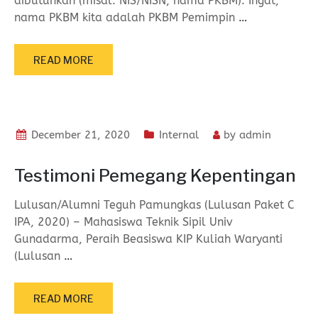
dibutuhkan (misal: NIS/NISN, nama PKBM). Ingat,
nama PKBM kita adalah PKBM Pemimpin
…
READ MORE
December 21, 2020
Internal
by
admin
Testimoni Pemegang Kepentingan
Lulusan/Alumni Teguh Pamungkas (Lulusan Paket C
IPA, 2020) – Mahasiswa Teknik Sipil Univ
Gunadarma, Peraih Beasiswa KIP Kuliah Waryanti
(Lulusan
…
READ MORE