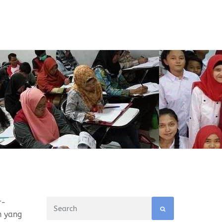
r-
h yang