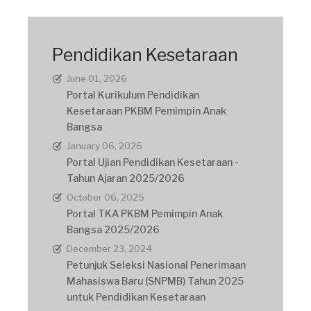
Pendidikan Kesetaraan
June 01, 2026
Portal Kurikulum Pendidikan
Kesetaraan PKBM Pemimpin Anak
Bangsa
January 06, 2026
Portal Ujian Pendidikan Kesetaraan -
Tahun Ajaran 2025/2026
October 06, 2025
Portal TKA PKBM Pemimpin Anak
Bangsa 2025/2026
December 23, 2024
Petunjuk Seleksi Nasional Penerimaan
Mahasiswa Baru (SNPMB) Tahun 2025
untuk Pendidikan Kesetaraan