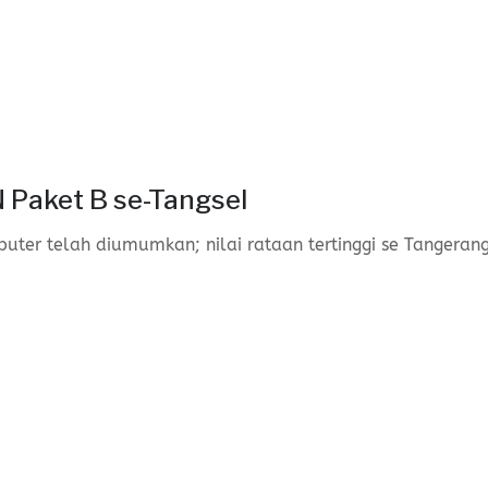
N Paket B se-Tangsel
uter telah diumumkan; nilai rataan tertinggi se Tangeran