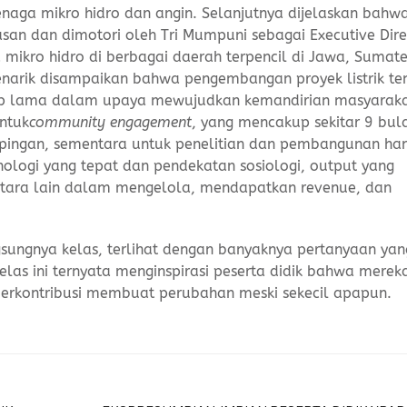
tenaga mikro hidro dan angin. Selanjutnya dijelaskan bahw
an dan dimotori oleh Tri Mumpuni sebagai Executive Direc
mikro hidro di berbagai daerah terpencil di Jawa, Sumate
enarik disampaikan bahwa pengembangan proyek listrik t
up lama dalam upaya mewujudkan kemandirian masyaraka
untuk
community engagement
, yang mencakup sekitar 9 bul
mpingan, sementara untuk penelitian dan pembangunan ha
nologi yang tepat dan pendekatan sosiologi, output yang
ntara lain dalam mengelola, mendapatkan revenue, dan
ngsungnya kelas, terlihat dengan banyaknya pertanyaan yan
las ini ternyata menginspirasi peserta didik bahwa merek
erkontribusi membuat perubahan meski sekecil apapun.