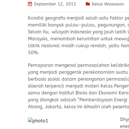
September 12, 2015
Kelas Wawasan
Kondisi geografis menjadi salah satu faktor p
memiliki banyak pulau-pulau, pegunungan, da
Selain itu, wilayah Indonesia yang jauh lebi
Malaysia, menambah kerumitan untuk mewujudkan
listrik nasional masih cukup rendah, yaitu 
50%.
Pemaparan mengenai permasalahan kelistrikan
yang menjadi penggerak perekonomian suatu wil
berbasis sosial dalam penanganan permasala
daerah terpencil menjadi materi Kelas Peng
sama dengan Institut Bisnis dan Ekonomi Ker
yang diangkat adalah “Pemberdayaan Energi T
Abang, Jakarta, kelas ini dihadiri oleh peser
Dhy
ener