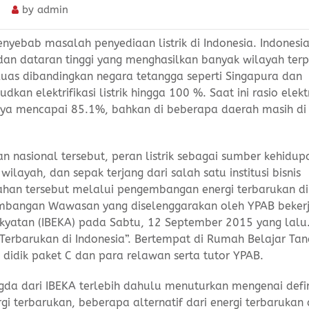
by
admin
enyebab masalah penyediaan listrik di Indonesia. Indonesi
n dataran tinggi yang menghasilkan banyak wilayah terp
h luas dibandingkan negara tetangga seperti Singapura dan
 elektrifikasi listrik hingga 100 %. Saat ini rasio elektr
hanya mencapai 85.1%, bahkan di beberapa daerah masih d
 nasional tersebut, peran listrik sebagai sumber kehidup
ayah, dan sepak terjang dari salah satu institusi bisnis
han tersebut melalui pengembangan energi terbarukan di
embangan Wawasan yang diselenggarakan oleh YPAB beker
akyatan (IBEKA) pada Sabtu, 12 September 2015 yang lal
erbarukan di Indonesia”. Bertempat di Rumah Belajar Ta
ta didik paket C dan para relawan serta tutor YPAB.
gda dari IBEKA terlebih dahulu menuturkan mengenai defin
gi terbarukan, beberapa alternatif dari energi terbarukan 